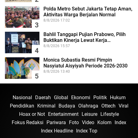
Polda Metro Sebut Jakarta Tetap Aman,
Aktivitas Warga Berjalan Normal
8/8/2026 17:02
3
Bahlil Tanggapi Pujian Prabowo, Pilih
Buktikan Kinerja Lewat Kerja…
8/8/2026 15:57
4
Monica Subastia Resmi Pimpin
Nasyiatul Aisyiyah Periode 2026-2030
8/8/2026 13:40
5
Nasional
Daerah
Global
Ekonomi
Politik
Hukum
Pendidikan
Kriminal
Budaya
Olahraga
Ottech
Viral
Hoax or Not
Entertainment
Leisure
Lifestyle
Fokus Redaksi
Pariwara
Foto
Video
Kolom
Index
Index Headline
Index Top